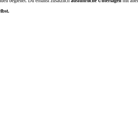
duell begleitet. Du erhältst zusätzlich
ausführliche Unterlagen
mit alle
lbst.