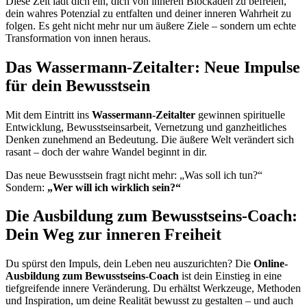
Diese Zeit lädt dich ein, dich von inneren Blockaden zu befreien,
dein wahres Potenzial zu entfalten und deiner inneren Wahrheit zu
folgen. Es geht nicht mehr nur um äußere Ziele – sondern um echte
Transformation von innen heraus.
Das Wassermann-Zeitalter: Neue Impulse
für dein Bewusstsein
Mit dem Eintritt ins
Wassermann-Zeitalter
gewinnen spirituelle
Entwicklung, Bewusstseinsarbeit, Vernetzung und ganzheitliches
Denken zunehmend an Bedeutung. Die äußere Welt verändert sich
rasant – doch der wahre Wandel beginnt in dir.
Das neue Bewusstsein fragt nicht mehr: „Was soll ich tun?“
Sondern:
„Wer will ich wirklich sein?“
Die Ausbildung zum Bewusstseins-Coach:
Dein Weg zur inneren Freiheit
Du spürst den Impuls, dein Leben neu auszurichten? Die
Online-
Ausbildung zum Bewusstseins-Coach
ist dein Einstieg in eine
tiefgreifende innere Veränderung. Du erhältst Werkzeuge, Methoden
und Inspiration, um deine Realität bewusst zu gestalten – und auch