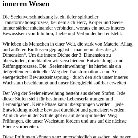
inneren Wesen
Die Seelenverschmelzung ist ein tiefer spiritueller
Transformationsprozess, bei dem sich Herz, Körper und Seele
immer stärker miteinander verbinden, woraus ein neues inneres
Bewusstsein von Intuition, Liebe und Verbundenheit entsteht.
Wir leben als Menschen in einer Welt, die stark von Materie, Alltag
und äußeren Einflüssen geprägt ist – man nennt dies die „3.
Dimension“. Um die innere Dichte der 3. Dimension zu
überwinden, durchlaufen wir verschiedene Entwicklungs- und
Reifungsprozesse. Die „Seeleneinweihung“ ist hierbei als ein
tiefgreifender spiritueller Weg der Transformation - eine Art
energetischer Bewusstseinssprung - durch den sich unser inneres
Wachstum beschleunigt und unser Energiefeld spürbar erweitert.
Der Weg der Seeleneinweihung besteht aus sieben Stufen. Jede
dieser Stufen steht für bestimmte Lebenserfahrungen und
Lernaufgaben. Keine Phase kann übersprungen werden – jede
Entwicklung möchte bewusst durchlebt und gemeistert werden.
Ähnlich wie in der Schule gibt es auf dem spirituellen Weg
Prüfungen, die unser Wachstum fördern und uns auf die nächste
Ebene vorbereiten.
Diese Prüfungen können ganz unterschiedlich aussehen, sie tragen